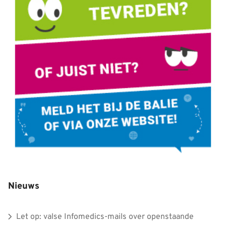
Nieuws
Let op: valse Infomedics-mails over openstaande