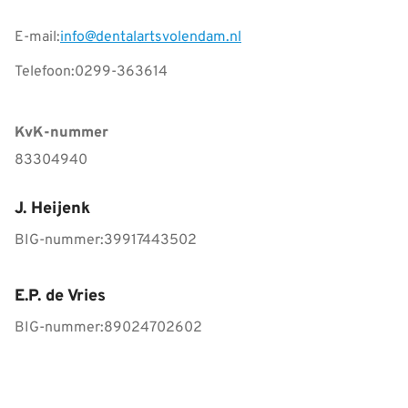
E-mail:
info@dentalartsvolendam.nl
Telefoon:
0299-363614
KvK-nummer
83304940
J. Heijenk
BIG-nummer:
39917443502
E.P. de Vries
BIG-nummer:
89024702602