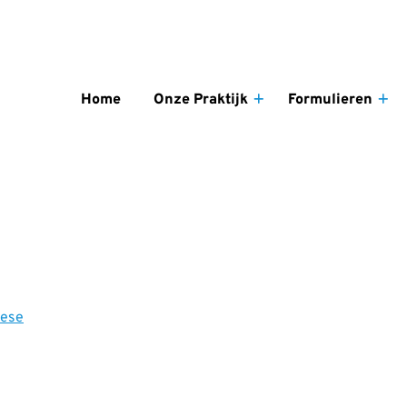
enu
Home
Onze Praktijk
Formulieren
Onze
For
Praktijk
su
submenu
hese