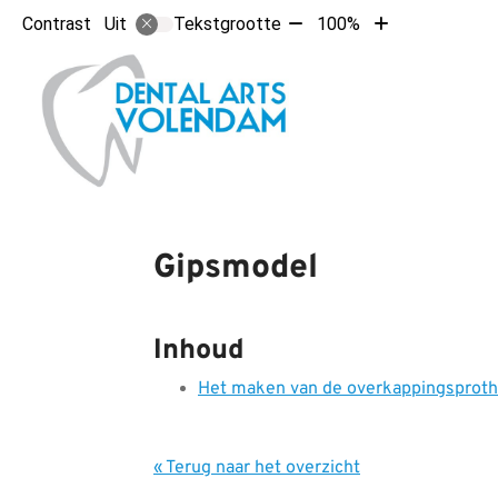
Tekst
Tekst
Contrast
Tekstgrootte
100%
Uit
verkleinen
vergroten
met
met
Hoofdm
10%
10%
Gipsmodel
Inhoud
Het maken van de overkappingsprot
« Terug naar het overzicht