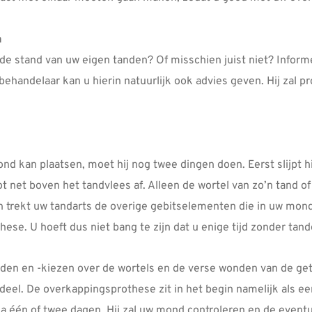
n
de stand van uw eigen tanden? Of misschien juist niet? Infor
handelaar kan u hierin natuurlijk ook advies geven. Hij zal 
d kan plaatsen, moet hij nog twee dingen doen. Eerst slijpt hij
 net boven het tandvlees af. Alleen de wortel van zo’n tand of 
Dan trekt uw tandarts de overige gebitselementen die in uw mond 
hese. U hoeft dus niet bang te zijn dat u enige tijd zonder tan
nden en -kiezen over de wortels en de verse wonden van de ge
deel. De overkappingsprothese zit in het begin namelijk als e
a één of twee dagen. Hij zal uw mond controleren en de eventu